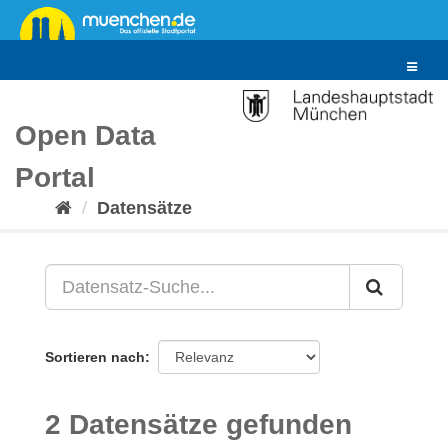
Überspringen
zum
Inhalt
Toggle
navigat
Open Data
Portal
Datensätze
Sortieren nach
2 Datensätze gefunden