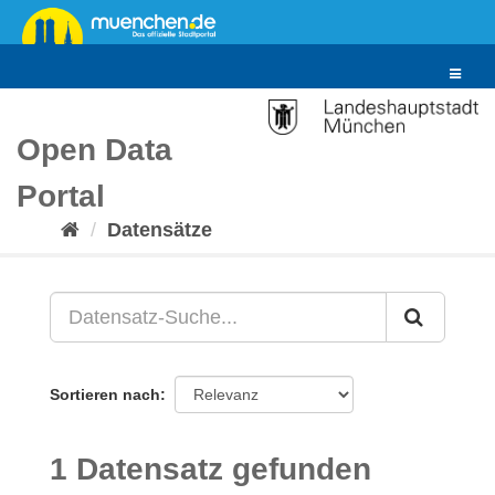
Überspringen
zum
Inhalt
Toggle
navigat
Open Data
Portal
Datensätze
Sortieren nach
1 Datensatz gefunden