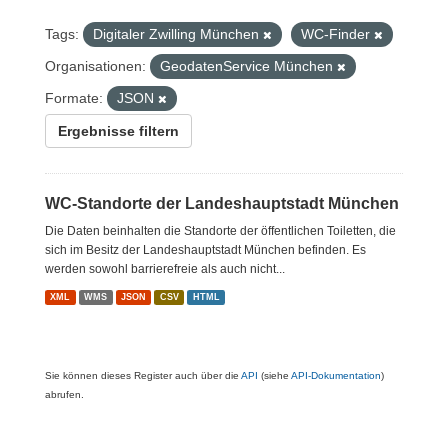
Tags:
Digitaler Zwilling München
WC-Finder
Organisationen:
GeodatenService München
Formate:
JSON
Ergebnisse filtern
WC-Standorte der Landeshauptstadt München
Die Daten beinhalten die Standorte der öffentlichen Toiletten, die
sich im Besitz der Landeshauptstadt München befinden. Es
werden sowohl barrierefreie als auch nicht...
XML
WMS
JSON
CSV
HTML
Sie können dieses Register auch über die
API
(siehe
API-Dokumentation
)
abrufen.