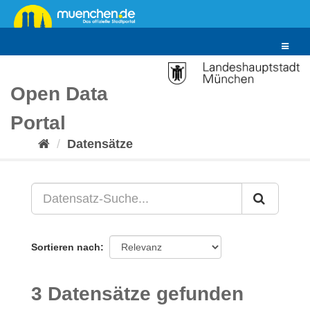
Überspringen
zum
Inhalt
Toggle
navigat
Open Data
Portal
Datensätze
Sortieren nach
3 Datensätze gefunden