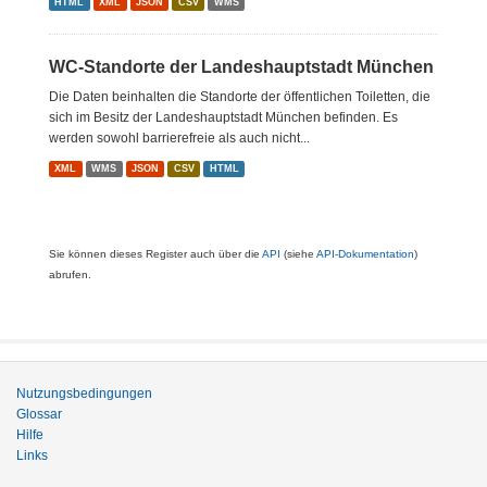
HTML
XML
JSON
CSV
WMS
WC-Standorte der Landeshauptstadt München
Die Daten beinhalten die Standorte der öffentlichen Toiletten, die
sich im Besitz der Landeshauptstadt München befinden. Es
werden sowohl barrierefreie als auch nicht...
XML
WMS
JSON
CSV
HTML
Sie können dieses Register auch über die
API
(siehe
API-Dokumentation
)
abrufen.
Nutzungsbedingungen
Glossar
Hilfe
Links