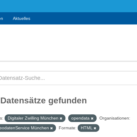
en
Aktuelles
 Datensätze gefunden
s:
Digitaler Zwilling München
opendata
Organisationen:
eodatenService München
Formate:
HTML