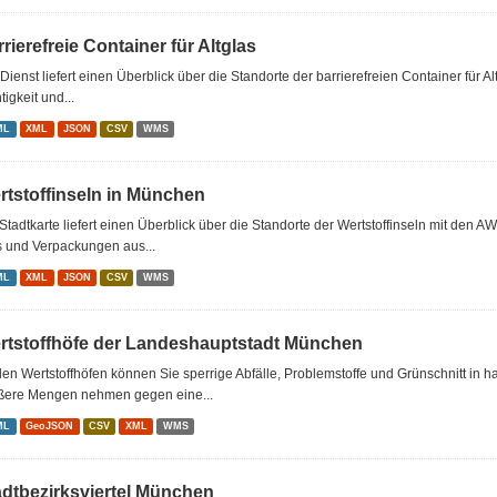
rierefreie Container für Altglas
Dienst liefert einen Überblick über die Standorte der barrierefreien Container für Al
tigkeit und...
ML
XML
JSON
CSV
WMS
rtstoffinseln in München
Stadtkarte liefert einen Überblick über die Standorte der Wertstoffinseln mit den A
s und Verpackungen aus...
ML
XML
JSON
CSV
WMS
rtstoffhöfe der Landeshauptstadt München
en Wertstoffhöfen können Sie sperrige Abfälle, Problemstoffe und Grünschnitt in 
ßere Mengen nehmen gegen eine...
ML
GeoJSON
CSV
XML
WMS
adtbezirksviertel München