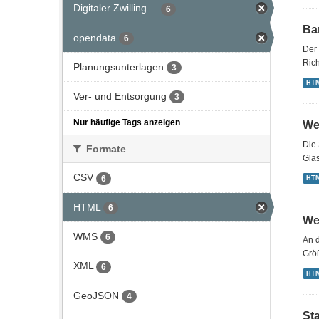
Digitaler Zwilling ...
6
Bar
opendata
6
Der 
Rich
Planungsunterlagen
3
HT
Ver- und Entsorgung
3
Nur häufige Tags anzeigen
We
Die 
Formate
Gla
CSV
6
HT
HTML
6
We
WMS
6
An d
Grö
XML
6
HT
GeoJSON
4
St