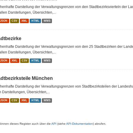
chenhafte Darstellung der Verwaltungsgrenzen von den Stadtbezirksvierteln der 
allen Darstellungen, Übersichten,...
oJSON
CSV
XML
HTML
WMS
adtbezirke
chenhafte Darstellung der Verwaltungsgrenzen von den 25 Stadtbezirken der Lan
allen Darstellungen, Übersichten,...
oJSON
XML
CSV
HTML
WMS
adtbezirksteile München
chenhafte Darstellung der Verwaltungsgrenzen von Stadtbezirksteilen der Landes
n Darstellungen, Übersichten,...
oJSON
CSV
XML
HTML
WMS
können dieses Register auch über die
API
(siehe
API-Dokumentation
) abrufen.