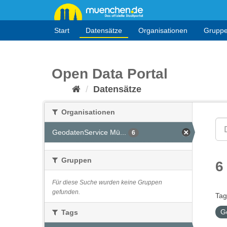
Überspringen
zum
Inhalt
Start
Datensätze
Organisationen
Grupp
Open Data Portal
Datensätze
Organisationen
GeodatenService Mü...
6
Gruppen
6
Für diese Suche wurden keine Gruppen
gefunden.
Tag
G
Tags