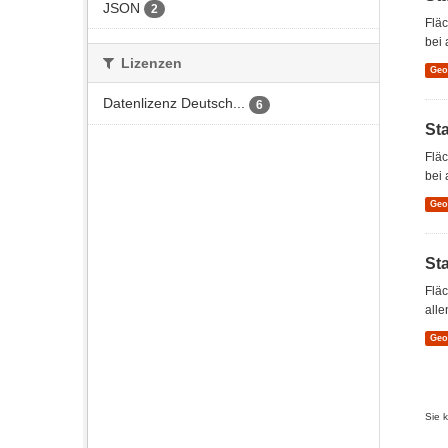
JSON
2
Flä
bei 
Lizenzen
Ge
Datenlizenz Deutsch...
6
St
Flä
bei 
Ge
St
Flä
alle
Ge
Sie 