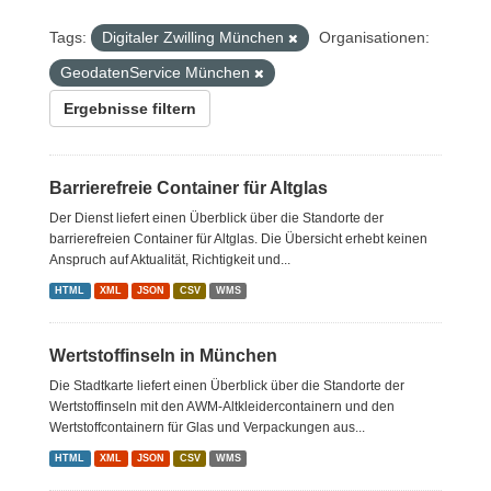
Tags:
Digitaler Zwilling München
Organisationen:
GeodatenService München
Ergebnisse filtern
Barrierefreie Container für Altglas
Der Dienst liefert einen Überblick über die Standorte der
barrierefreien Container für Altglas. Die Übersicht erhebt keinen
Anspruch auf Aktualität, Richtigkeit und...
HTML
XML
JSON
CSV
WMS
Wertstoffinseln in München
Die Stadtkarte liefert einen Überblick über die Standorte der
Wertstoffinseln mit den AWM-Altkleidercontainern und den
Wertstoffcontainern für Glas und Verpackungen aus...
HTML
XML
JSON
CSV
WMS