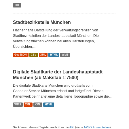
TXT
Stadtbezirksteile München
Flächenhafte Darstellung der Verwaltungsgrenzen von
Stadtbezirksteilen der Landeshauptstadt München. Die
Verwaltungsflächen können bei allen Darstellungen,
Übersichten,...
GeoJSON
CSV
XML
HTML
WMS
Digitale Stadtkarte der Landeshauptstadt
München (ab Maßstab 1:7500)
Die digitale Stadtkarte München wird großteils vom
GeodatenService München erfasst und fortgeführt. Dieses
Kartenwerk beinhaltet eine detaillierte Topographie sowie die...
WMS
XML
KML
HTML
Sie können dieses Register auch über die
API
(siehe
API-Dokumentation
)