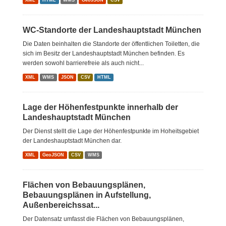
XML
HTML
WMS
GeoJSON
CSV
WC-Standorte der Landeshauptstadt München
Die Daten beinhalten die Standorte der öffentlichen Toiletten, die
sich im Besitz der Landeshauptstadt München befinden. Es
werden sowohl barrierefreie als auch nicht...
XML
WMS
JSON
CSV
HTML
Lage der Höhenfestpunkte innerhalb der
Landeshauptstadt München
Der Dienst stellt die Lage der Höhenfestpunkte im Hoheitsgebiet
der Landeshauptstadt München dar.
XML
GeoJSON
CSV
WMS
Flächen von Bebauungsplänen,
Bebauungsplänen in Aufstellung,
Außenbereichssat...
Der Datensatz umfasst die Flächen von Bebauungsplänen,