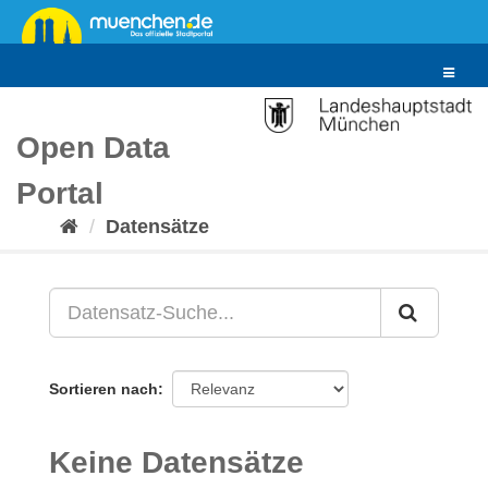
Überspringen
zum
Inhalt
Toggle
navigat
Open Data
Portal
Datensätze
Sortieren nach
Keine Datensätze