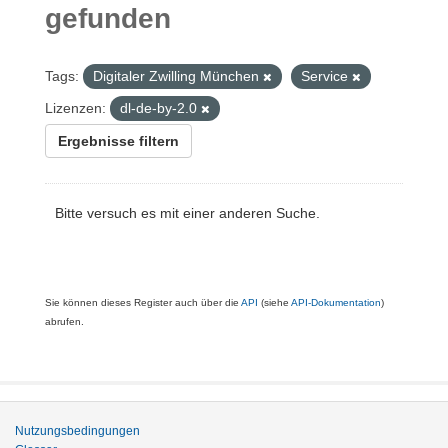
gefunden
Tags:
Digitaler Zwilling München
Service
Lizenzen:
dl-de-by-2.0
Ergebnisse filtern
Bitte versuch es mit einer anderen Suche.
Sie können dieses Register auch über die
API
(siehe
API-Dokumentation
)
abrufen.
Nutzungsbedingungen