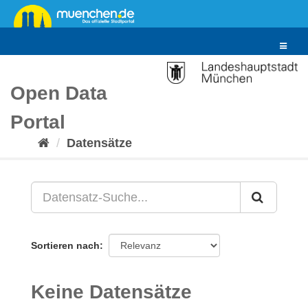
Überspringen
zum
Inhalt
Toggle
navigat
Open Data
Portal
Datensätze
Sortieren nach
Keine Datensätze