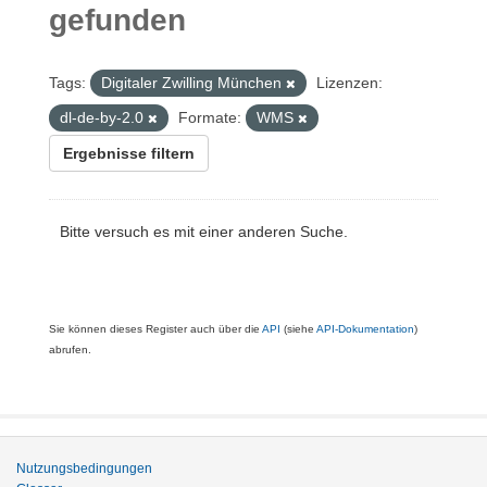
gefunden
Tags:
Digitaler Zwilling München
Lizenzen:
dl-de-by-2.0
Formate:
WMS
Ergebnisse filtern
Bitte versuch es mit einer anderen Suche.
Sie können dieses Register auch über die
API
(siehe
API-Dokumentation
)
abrufen.
Nutzungsbedingungen