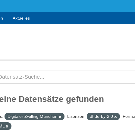
en
Aktuelles
eine Datensätze gefunden
s:
Digitaler Zwilling München
Lizenzen:
dl-de-by-2.0
Forma
ML