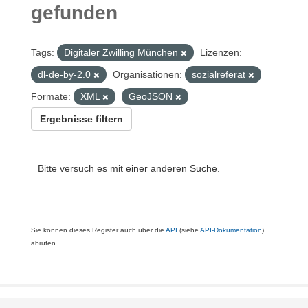
gefunden
Tags:
Digitaler Zwilling München
Lizenzen:
dl-de-by-2.0
Organisationen:
sozialreferat
Formate:
XML
GeoJSON
Ergebnisse filtern
Bitte versuch es mit einer anderen Suche.
Sie können dieses Register auch über die
API
(siehe
API-Dokumentation
)
abrufen.