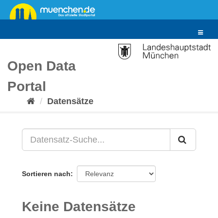
Überspringen
zum
Inhalt
Toggle
navigat
Open Data
Portal
Datensätze
Sortieren nach
Keine Datensätze