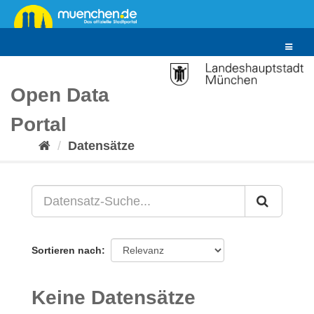
Überspringen
zum
Inhalt
Toggle
navigat
Open Data
Portal
Datensätze
Sortieren nach
Keine Datensätze