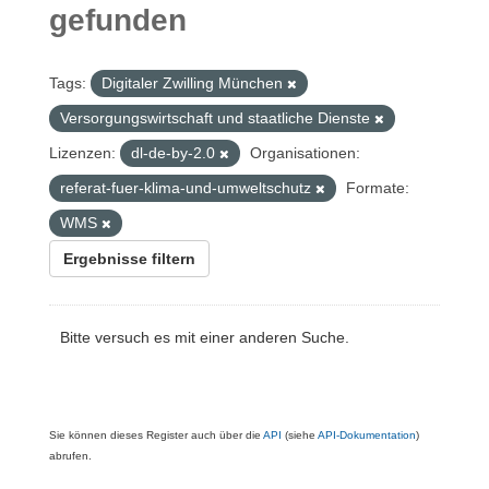
gefunden
Tags:
Digitaler Zwilling München
Versorgungswirtschaft und staatliche Dienste
Lizenzen:
dl-de-by-2.0
Organisationen:
referat-fuer-klima-und-umweltschutz
Formate:
WMS
Ergebnisse filtern
Bitte versuch es mit einer anderen Suche.
Sie können dieses Register auch über die
API
(siehe
API-Dokumentation
)
abrufen.