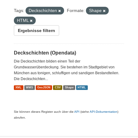
Tags:
Deckschichten
Formate:
Shape
HTML
Ergebnisse filtern
Deckschichten (Opendata)
Die Deckschichten bilden einen Teil der
Grundwasserüberdeckung. Sie bestehen im Stadtgebiet von
München aus tonigen, schluffigen und sandigen Bestandteilen.
Die Deckschichten...
XML
WMS
GeoJSON
CSV
Shape
HTML
Sie können dieses Register auch über die
API
(siehe
API-Dokumentation
)
abrufen.