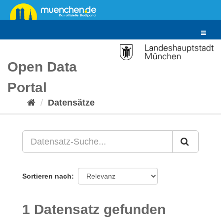
Überspringen
zum
Inhalt
Toggle
navigat
Open Data
Portal
Datensätze
Sortieren nach
1 Datensatz gefunden