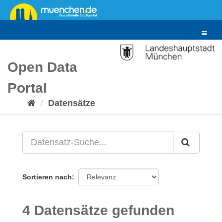
Überspringen
zum
Inhalt
Toggle
navigat
Open Data
Portal
Datensätze
Sortieren nach
4 Datensätze gefunden