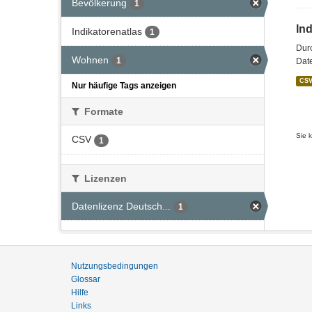
Bevölkerung
1
In
Indikatorenatlas
1
Dur
Wohnen
1
Dat
CS
Nur häufige Tags anzeigen
Formate
Sie 
CSV
1
Lizenzen
Datenlizenz Deutsch...
1
Nutzungsbedingungen
Glossar
Hilfe
Links