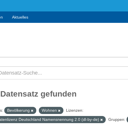
en
Aktuelles
 Datensatz gefunden
s:
Bevölkerung
Wohnen
Lizenzen:
atenlizenz Deutschland Namensnennung 2.0 (dl-by-de)
Gruppen: