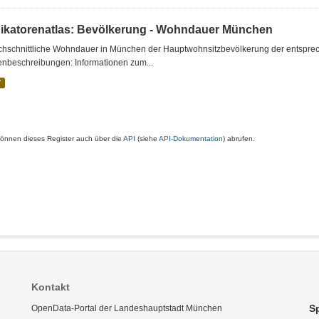
dikatorenatlas: Bevölkerung - Wohndauer München
chschnittliche Wohndauer in München der Hauptwohnsitzbevölkerung der entsprech
enbeschreibungen: Informationen zum...
V
können dieses Register auch über die
API
(siehe
API-Dokumentation
) abrufen.
Kontakt
S
OpenData-Portal der Landeshauptstadt München