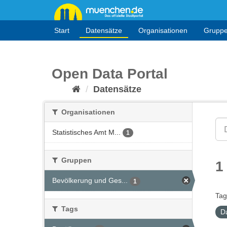
Überspringen
zum
Inhalt
Start
Datensätze
Organisationen
Grupp
Open Data Portal
Datensätze
Organisationen
Statistisches Amt M...
1
Gruppen
1
Bevölkerung und Ges...
1
Tag
Tags
D