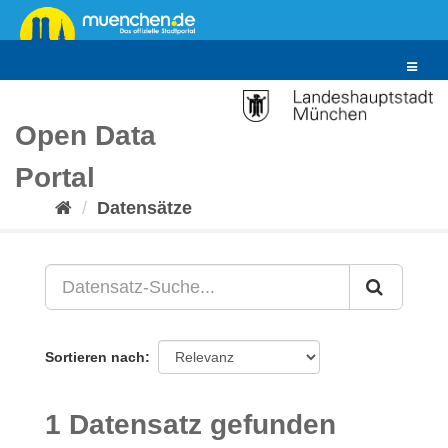
Überspringen
zum
Inhalt
Toggle
navigat
Open Data
Portal
Datensätze
Sortieren nach
1 Datensatz gefunden