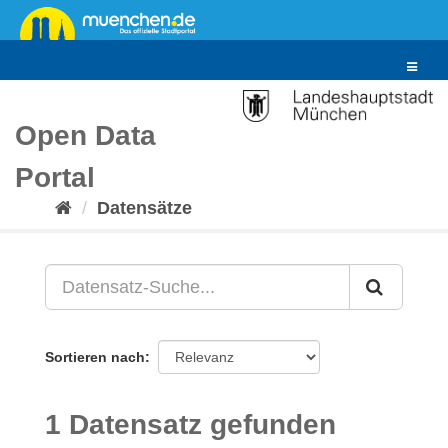
Überspringen
zum
Inhalt
Toggle
navigat
Open Data
Portal
Datensätze
Sortieren nach
1 Datensatz gefunden