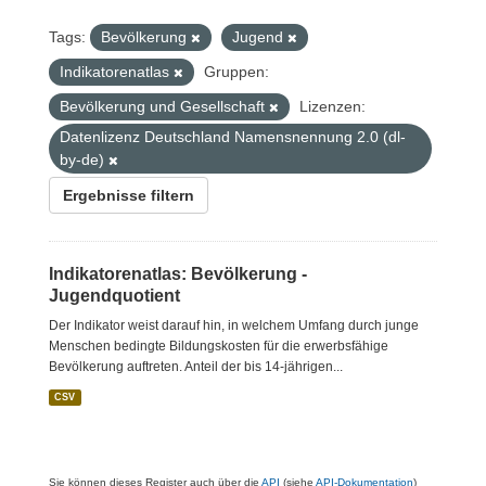
Tags:
Bevölkerung
Jugend
Indikatorenatlas
Gruppen:
Bevölkerung und Gesellschaft
Lizenzen:
Datenlizenz Deutschland Namensnennung 2.0 (dl-
by-de)
Ergebnisse filtern
Indikatorenatlas: Bevölkerung -
Jugendquotient
Der Indikator weist darauf hin, in welchem Umfang durch junge
Menschen bedingte Bildungskosten für die erwerbsfähige
Bevölkerung auftreten. Anteil der bis 14-jährigen...
CSV
Sie können dieses Register auch über die
API
(siehe
API-Dokumentation
)