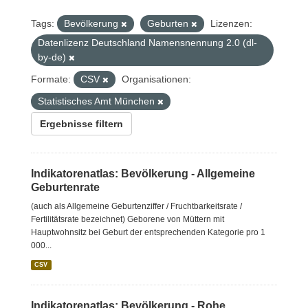
Tags:
Bevölkerung
Geburten
Lizenzen:
Datenlizenz Deutschland Namensnennung 2.0 (dl-
by-de)
Formate:
CSV
Organisationen:
Statistisches Amt München
Ergebnisse filtern
Indikatorenatlas: Bevölkerung - Allgemeine
Geburtenrate
(auch als Allgemeine Geburtenziffer / Fruchtbarkeitsrate /
Fertilitätsrate bezeichnet) Geborene von Müttern mit
Hauptwohnsitz bei Geburt der entsprechenden Kategorie pro 1
000...
CSV
Indikatorenatlas: Bevölkerung - Rohe