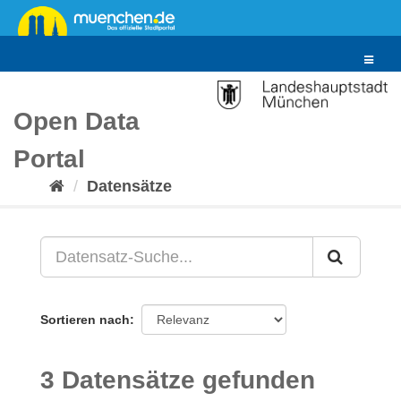
Überspringen
zum
Inhalt
Toggle
navigat
Open Data
Portal
Datensätze
Sortieren nach
3 Datensätze gefunden