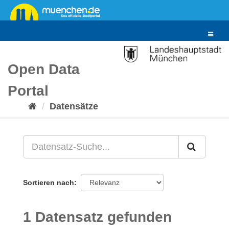
Überspringen
zum
Inhalt
Toggle
navigat
Open Data
Portal
Datensätze
Sortieren nach
1 Datensatz gefunden