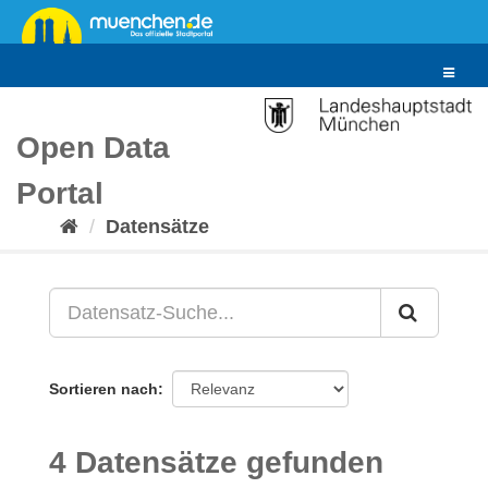
Überspringen
zum
Inhalt
Toggle
navigat
Open Data
Portal
Datensätze
Sortieren nach
4 Datensätze gefunden