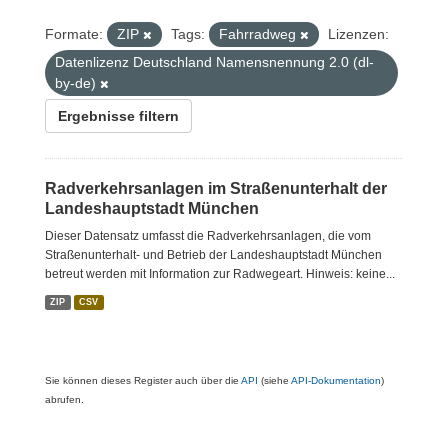
Formate:
ZIP
Tags:
Fahrradweg
Lizenzen:
Datenlizenz Deutschland Namensnennung 2.0 (dl-
by-de)
Ergebnisse filtern
Radverkehrsanlagen im Straßenunterhalt der
Landeshauptstadt München
Dieser Datensatz umfasst die Radverkehrsanlagen, die vom
Straßenunterhalt- und Betrieb der Landeshauptstadt München
betreut werden mit Information zur Radwegeart. Hinweis: keine...
ZIP
CSV
Sie können dieses Register auch über die
API
(siehe
API-Dokumentation
)
abrufen.