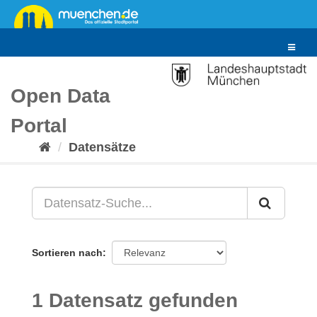
Überspringen
zum
Inhalt
Toggle
navigat
Open Data
Portal
Datensätze
Sortieren nach
1 Datensatz gefunden