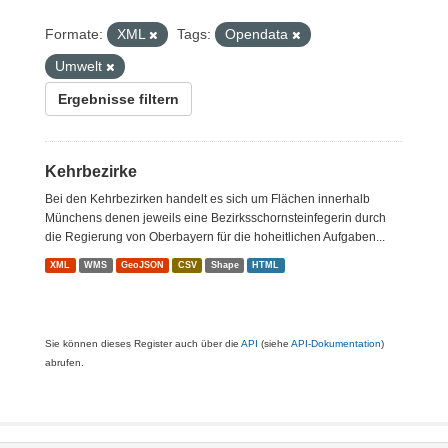
Formate:
XML
Tags:
Opendata
Umwelt
Ergebnisse filtern
Kehrbezirke
Bei den Kehrbezirken handelt es sich um Flächen innerhalb
Münchens denen jeweils eine Bezirksschornsteinfegerin durch
die Regierung von Oberbayern für die hoheitlichen Aufgaben...
XML
WMS
GeoJSON
CSV
Shape
HTML
Sie können dieses Register auch über die
API
(siehe
API-Dokumentation
)
abrufen.