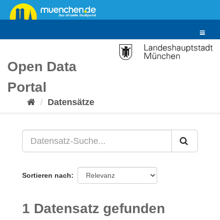
Überspringen
zum
Inhalt
Toggle
navigat
Open Data
Portal
Datensätze
Sortieren nach
1 Datensatz gefunden