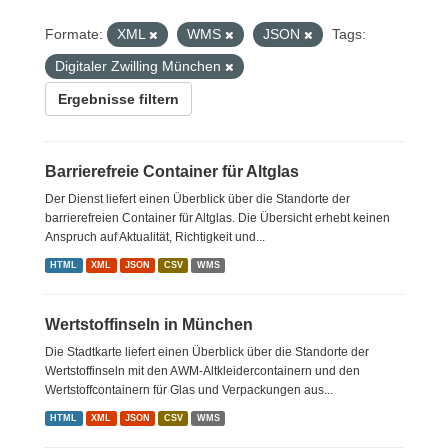
Formate:
XML
WMS
JSON
Tags:
Digitaler Zwilling München
Ergebnisse filtern
Barrierefreie Container für Altglas
Der Dienst liefert einen Überblick über die Standorte der
barrierefreien Container für Altglas. Die Übersicht erhebt keinen
Anspruch auf Aktualität, Richtigkeit und...
HTML
XML
JSON
CSV
WMS
Wertstoffinseln in München
Die Stadtkarte liefert einen Überblick über die Standorte der
Wertstoffinseln mit den AWM-Altkleidercontainern und den
Wertstoffcontainern für Glas und Verpackungen aus...
HTML
XML
JSON
CSV
WMS