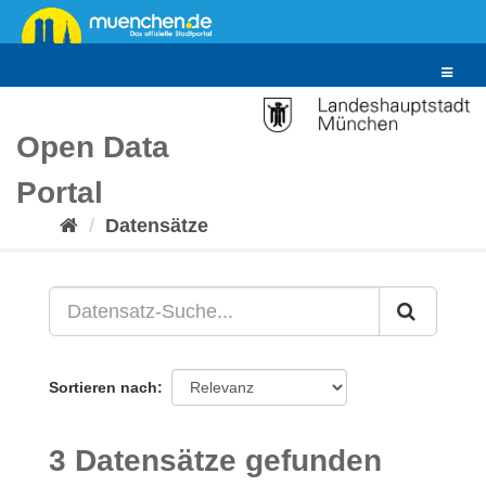
Überspringen
zum
Inhalt
Toggle
navigat
Open Data
Portal
Datensätze
Sortieren nach
3 Datensätze gefunden