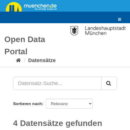
Überspringen
zum
Inhalt
Toggle
navigat
Open Data
Portal
Datensätze
Sortieren nach
4 Datensätze gefunden