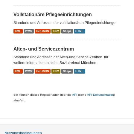
Vollstationäre Pflegeeinrichtungen
Standorte und Adressen der vollstationären Pflegeeinrichtungen
XML
WMS
GeoJSON
CSV
Shape
HTML
Alten- und Servicezentrum
Standorte und Adressen der Alten-und Service-Zentren. für
weitere Informationen siehe Sozialreferat München
XML
WMS
GeoJSON
CSV
Shape
HTML
Sie können dieses Register auch über die
API
(siehe
API-Dokumentation
)
abrufen.
Nutzungsbedingungen