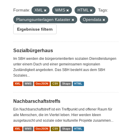
Formate:
XML
WMS
HTML
Tags:
Planungsunterlagen Kataster
Opendata
Ergebnisse filtern
Sozialbürgerhaus
Im SBH werden die bürgerorientierten sozialen Dienstleistungen
unter einem Dach und einer gemeinsamen regionalen
Zuständigkeit angeboten. Das SBH besteht aus dem SBH
Soziales...
XML
WMS
GeoJSON
CSV
Shape
HTML
Nachbarschaftstreffs
Ein Nachbarschaftstreff ist ein Treffpunkt und offener Raum für
alle Menschen, die im Viertel leben. Hier werden Ideen
ausgetauscht und soziale oder kulturelle Projekte zusammen...
XML
WMS
GeoJSON
CSV
Shape
HTML