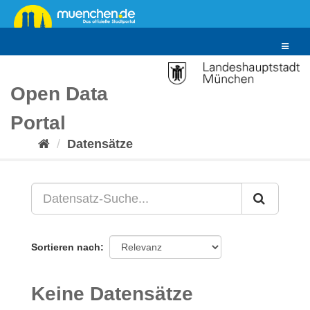
Überspringen
zum
Inhalt
Toggle
navigat
Open Data
Portal
Datensätze
Sortieren nach
Keine Datensätze