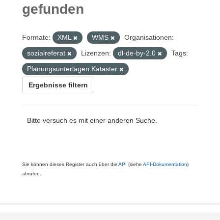
gefunden
Formate:
XML
WMS
Organisationen:
sozialreferat
Lizenzen:
dl-de-by-2.0
Tags:
Planungsunterlagen Kataster
Ergebnisse filtern
Bitte versuch es mit einer anderen Suche.
Sie können dieses Register auch über die
API
(siehe
API-Dokumentation
)
abrufen.