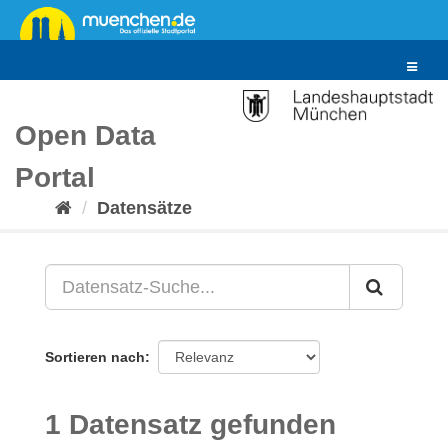
Überspringen
zum
Inhalt
Toggle
navigat
Open Data
Portal
Datensätze
Sortieren nach
1 Datensatz gefunden