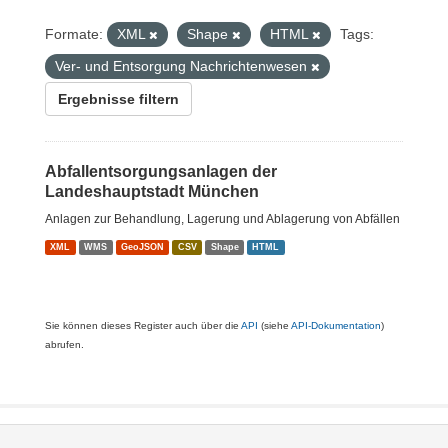
Formate:
XML
Shape
HTML
Tags:
Ver- und Entsorgung Nachrichtenwesen
Ergebnisse filtern
Abfallentsorgungsanlagen der
Landeshauptstadt München
Anlagen zur Behandlung, Lagerung und Ablagerung von Abfällen
XML
WMS
GeoJSON
CSV
Shape
HTML
Sie können dieses Register auch über die
API
(siehe
API-Dokumentation
)
abrufen.