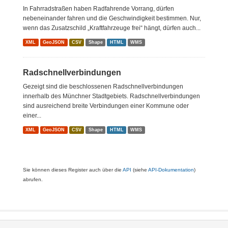
In Fahrradstraßen haben Radfahrende Vorrang, dürfen
nebeneinander fahren und die Geschwindigkeit bestimmen. Nur,
wenn das Zusatzschild „Kraftfahrzeuge frei“ hängt, dürfen auch...
XML
GeoJSON
CSV
Shape
HTML
WMS
Radschnellverbindungen
Gezeigt sind die beschlossenen Radschnellverbindungen
innerhalb des Münchner Stadtgebiets. Radschnellverbindungen
sind ausreichend breite Verbindungen einer Kommune oder
einer...
XML
GeoJSON
CSV
Shape
HTML
WMS
Sie können dieses Register auch über die
API
(siehe
API-Dokumentation
)
abrufen.