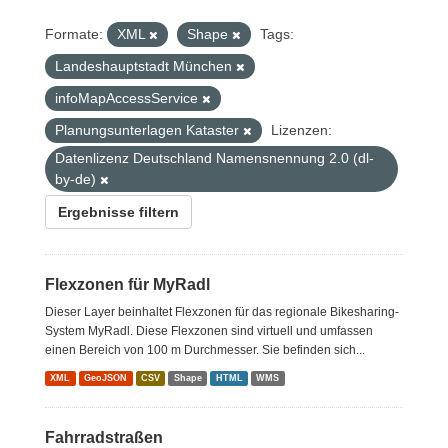
Formate:
XML
Shape
Tags:
Landeshauptstadt München
infoMapAccessService
Planungsunterlagen Kataster
Lizenzen:
Datenlizenz Deutschland Namensnennung 2.0 (dl-
by-de)
Ergebnisse filtern
Flexzonen für MyRadl
Dieser Layer beinhaltet Flexzonen für das regionale Bikesharing-
System MyRadl. Diese Flexzonen sind virtuell und umfassen
einen Bereich von 100 m Durchmesser. Sie befinden sich...
XML
GeoJSON
CSV
Shape
HTML
WMS
Fahrradstraßen