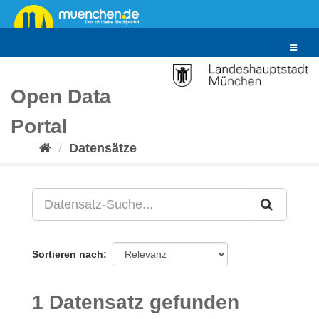
Überspringen
zum
Inhalt
Toggle
navigat
Open Data
Portal
Datensätze
Sortieren nach
1 Datensatz gefunden