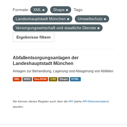
Formate:
XML
Shape
Tags:
Landeshauptstadt München
Umweltschutz
Versorgungswirtschaft und staatliche Dienste
Ergebnisse filtern
Abfallentsorgungsanlagen der
Landeshauptstadt München
Anlagen zur Behandlung, Lagerung und Ablagerung von Abfällen
XML
WMS
GeoJSON
CSV
Shape
HTML
Sie können dieses Register auch über die
API
(siehe
API-Dokumentation
)
abrufen.