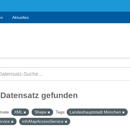
en
Aktuelles
 Datensatz gefunden
mate:
XML
Shape
Tags:
Landeshauptstadt München
ervice
infoMapAccessService