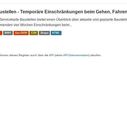
ustellen - Temporäre Einschränkungen beim Gehen, Fahre
Servicekarte Baustellen bietet einen Überblick über aktuelle und geplante Baustel
menden vier Wochen Einschränkungen beim...
L
WMS
GeoJSON
CSV
Shape
HTML
können dieses Register auch über die
API
(siehe
API-Dokumentation
) abrufen.