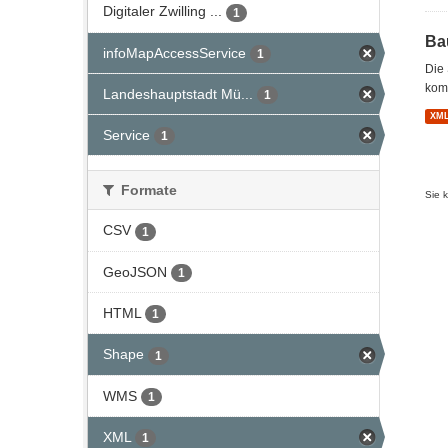
Digitaler Zwilling ...
1
Ba
infoMapAccessService
1
Die 
kom
Landeshauptstadt Mü...
1
XM
Service
1
Formate
Sie 
CSV
1
GeoJSON
1
HTML
1
Shape
1
WMS
1
XML
1