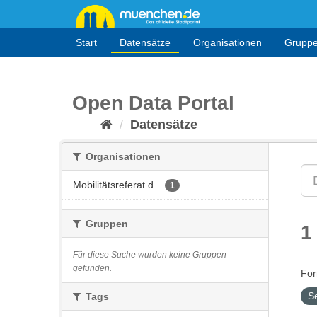
Überspringen
zum
Inhalt
Start
Datensätze
Organisationen
Grupp
Open Data Portal
Datensätze
Organisationen
Mobilitätsreferat d...
1
Gruppen
1
Für diese Suche wurden keine Gruppen
gefunden.
For
S
Tags