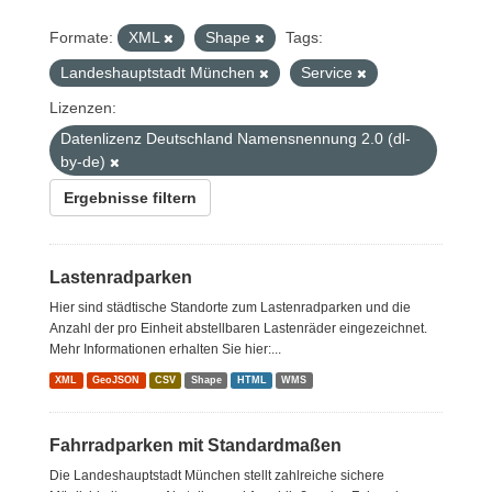
Formate:
XML
Shape
Tags:
Landeshauptstadt München
Service
Lizenzen:
Datenlizenz Deutschland Namensnennung 2.0 (dl-
by-de)
Ergebnisse filtern
Lastenradparken
Hier sind städtische Standorte zum Lastenradparken und die
Anzahl der pro Einheit abstellbaren Lastenräder eingezeichnet.
Mehr Informationen erhalten Sie hier:...
XML
GeoJSON
CSV
Shape
HTML
WMS
Fahrradparken mit Standardmaßen
Die Landeshauptstadt München stellt zahlreiche sichere