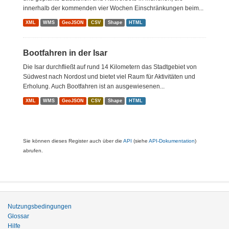
innerhalb der kommenden vier Wochen Einschränkungen beim...
XML
WMS
GeoJSON
CSV
Shape
HTML
Bootfahren in der Isar
Die Isar durchfließt auf rund 14 Kilometern das Stadtgebiet von
Südwest nach Nordost und bietet viel Raum für Aktivitäten und
Erholung. Auch Bootfahren ist an ausgewiesenen...
XML
WMS
GeoJSON
CSV
Shape
HTML
Sie können dieses Register auch über die
API
(siehe
API-Dokumentation
)
abrufen.
Nutzungsbedingungen
Glossar
Hilfe