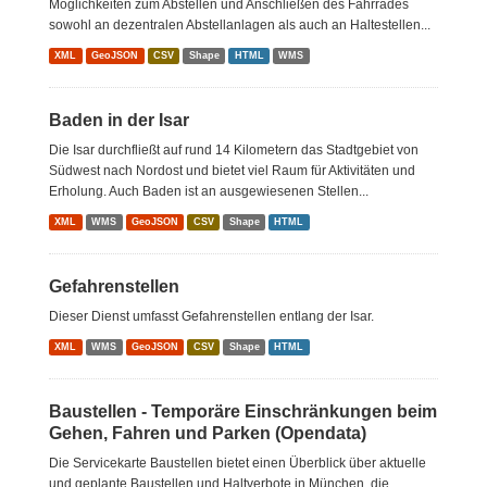
Möglichkeiten zum Abstellen und Anschließen des Fahrrades
sowohl an dezentralen Abstellanlagen als auch an Haltestellen...
XML
GeoJSON
CSV
Shape
HTML
WMS
Baden in der Isar
Die Isar durchfließt auf rund 14 Kilometern das Stadtgebiet von
Südwest nach Nordost und bietet viel Raum für Aktivitäten und
Erholung. Auch Baden ist an ausgewiesenen Stellen...
XML
WMS
GeoJSON
CSV
Shape
HTML
Gefahrenstellen
Dieser Dienst umfasst Gefahrenstellen entlang der Isar.
XML
WMS
GeoJSON
CSV
Shape
HTML
Baustellen - Temporäre Einschränkungen beim
Gehen, Fahren und Parken (Opendata)
Die Servicekarte Baustellen bietet einen Überblick über aktuelle
und geplante Baustellen und Haltverbote in München, die