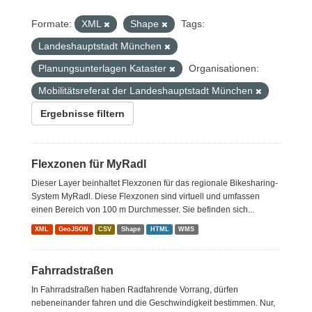
Formate:
XML
Shape
Tags:
Landeshauptstadt München
Planungsunterlagen Kataster
Organisationen:
Mobilitätsreferat der Landeshauptstadt München
Ergebnisse filtern
Flexzonen für MyRadl
Dieser Layer beinhaltet Flexzonen für das regionale Bikesharing-
System MyRadl. Diese Flexzonen sind virtuell und umfassen
einen Bereich von 100 m Durchmesser. Sie befinden sich...
XML
GeoJSON
CSV
Shape
HTML
WMS
Fahrradstraßen
In Fahrradstraßen haben Radfahrende Vorrang, dürfen
nebeneinander fahren und die Geschwindigkeit bestimmen. Nur,