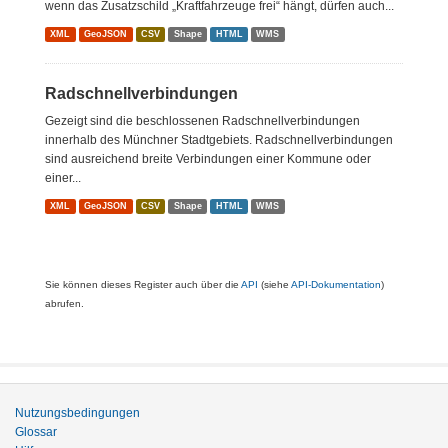
wenn das Zusatzschild „Kraftfahrzeuge frei“ hängt, dürfen auch...
XML
GeoJSON
CSV
Shape
HTML
WMS
Radschnellverbindungen
Gezeigt sind die beschlossenen Radschnellverbindungen
innerhalb des Münchner Stadtgebiets. Radschnellverbindungen
sind ausreichend breite Verbindungen einer Kommune oder
einer...
XML
GeoJSON
CSV
Shape
HTML
WMS
Sie können dieses Register auch über die
API
(siehe
API-Dokumentation
)
abrufen.
Nutzungsbedingungen
Glossar