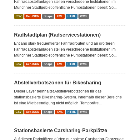
Fahrradabstellanlagen stellen verschiedene Institutionen im
Münchner Stadtgebiet öffentliche Pumpstationen bereit: So...
CSV
GeoJSON
Shape
XML
HTML
WMS
Radlstadtplan (Radservicestationen)
Entlang stark frequentierter Fahrradrouten und an größeren
Fahrradabstellanlagen stellen verschiedene Institutionen im
Münchner Stadtgebiet öffentliche Pumpstationen bereit: So...
CSV
GeoJSON
Shape
XML
HTML
WMS
Abstellverbotszonen für Bikesharing
Dieser Layer beinhaltet Abstellverbotszonen für das
stationsbasierte Bikesharing-System. Innerhalb dieser Bereiche
ist eine Mietbeendigung nicht möglich. Temporäre...
CSV
GeoJSON
Shape
XML
HTML
WMS
Stationsbasierte Carsharing-Parkplätze
Auf diesen Parkplätzen dürfen nur solche Carsharing-Fahrzeuge