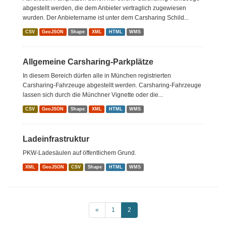
abgestellt werden, die dem Anbieter vertraglich zugewiesen
wurden. Der Anbietername ist unter dem Carsharing Schild...
CSV
GeoJSON
Shape
XML
HTML
WMS
Allgemeine Carsharing-Parkplätze
In diesem Bereich dürfen alle in München registrierten
Carsharing-Fahrzeuge abgestellt werden. Carsharing-Fahrzeuge
lassen sich durch die Münchner Vignette oder die...
CSV
GeoJSON
Shape
XML
HTML
WMS
Ladeinfrastruktur
PKW-Ladesäulen auf öffentlichem Grund.
XML
GeoJSON
CSV
Shape
HTML
WMS
«
1
2