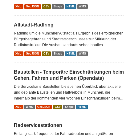
XML
GeoJSON
CSV
Shape
HTML
WMS
Altstadt-Radlring
Radlring um die Münchner Altstadt als Ergebnis des erfolgreichen
Bürgerbegehrens und Stadtratsbeschlusses zur Stärkung der
Radinfrastruktur. Die Ausbaustandards sehen baulich...
XML
GeoJSON
CSV
Shape
HTML
WMS
Baustellen - Temporäre Einschränkungen beim
Gehen, Fahren und Parken (Opendata)
Die Servicekarte Baustellen bietet einen Überblick über aktuelle
und geplante Baustellen und Haltverbote in München, die
innerhalb der kommenden vier Wochen Einschränkungen beim...
XML
WMS
GeoJSON
CSV
Shape
HTML
Radservicestationen
Entlang stark frequentierter Fahrradrouten und an größeren