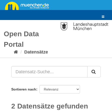
Überspringen
zum
Inhalt
Toggle
navigat
Open Data
Portal
Datensätze
Sortieren nach
2 Datensätze gefunden