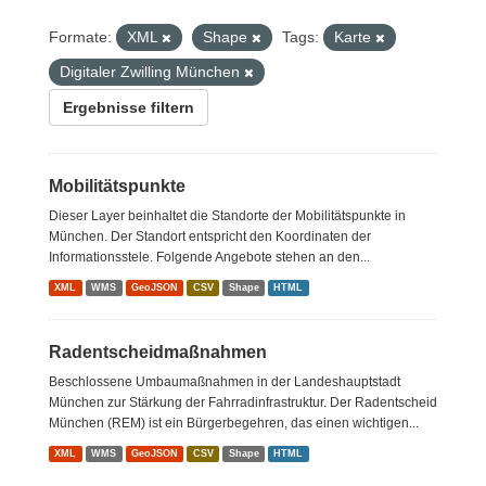
Formate:
XML
Shape
Tags:
Karte
Digitaler Zwilling München
Ergebnisse filtern
Mobilitätspunkte
Dieser Layer beinhaltet die Standorte der Mobilitätspunkte in
München. Der Standort entspricht den Koordinaten der
Informationsstele. Folgende Angebote stehen an den...
XML
WMS
GeoJSON
CSV
Shape
HTML
Radentscheidmaßnahmen
Beschlossene Umbaumaßnahmen in der Landeshauptstadt
München zur Stärkung der Fahrradinfrastruktur. Der Radentscheid
München (REM) ist ein Bürgerbegehren, das einen wichtigen...
XML
WMS
GeoJSON
CSV
Shape
HTML