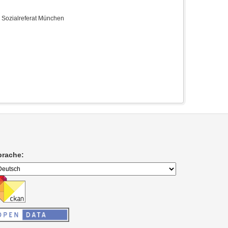
e Sozialreferat München
prache