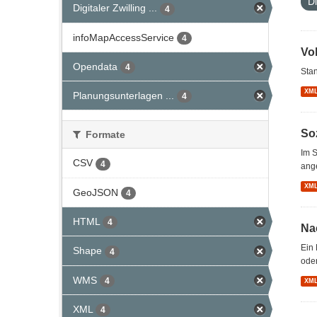
D
Digitaler Zwilling ...
4
infoMapAccessService
4
Vo
Opendata
4
Stan
XM
Planungsunterlagen ...
4
So
Formate
Im S
CSV
4
ang
XM
GeoJSON
4
HTML
4
Na
Ein 
Shape
4
oder
WMS
4
XM
XML
4