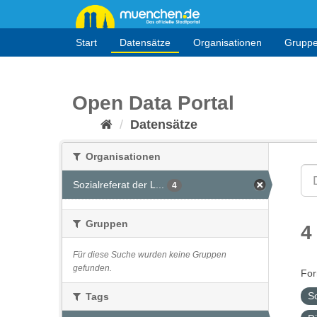
Überspringen
zum
Inhalt
Start
Datensätze
Organisationen
Grupp
Open Data Portal
Datensätze
Organisationen
Sozialreferat der L...
4
Gruppen
4
Für diese Suche wurden keine Gruppen
gefunden.
For
S
Tags