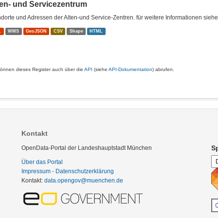
ten- und Servicezentrum
dorte und Adressen der Alten-und Service-Zentren. für weitere Informationen sieh
L
WMS
GeoJSON
CSV
Shape
HTML
können dieses Register auch über die
API
(siehe
API-Dokumentation
) abrufen.
Kontakt
S
OpenData-Portal der Landeshauptstadt München
Über das Portal
Impressum - Datenschutzerklärung
Kontakt:
data.opengov@muenchen.de