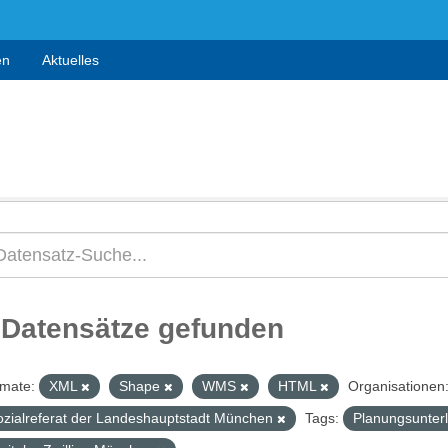
en
Aktuelles
 Datensätze gefunden
mate:
XML
Shape
WMS
HTML
Organisationen
ozialreferat der Landeshauptstadt München
Tags:
Planungsunter