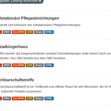
igitaler Zwilling München
llstationäre Pflegeeinrichtungen
dorte und Adressen der vollstationären Pflegeeinrichtungen
L
WMS
GeoJSON
CSV
Shape
HTML
zialbürgerhaus
BH werden die bürgerorientierten sozialen Dienstleistungen unter einem Dach u
eboten. Das SBH besteht aus dem SBH Soziales...
L
WMS
GeoJSON
CSV
Shape
HTML
chbarschaftstreffs
Nachbarschaftstreff ist ein Treffpunkt und offener Raum für alle Menschen, die im 
 kulturelle Projekte zusammen...
L
WMS
GeoJSON
CSV
Shape
HTML