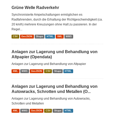
Grüne Welle Radverkehr
Synchronisierte Ampelschaltungen ermöglichen es
Radfahrenden, durch die Erhaltung der Richtgeschwindigkeit (ca.
20 km/h) mehrere Kreuzungen ohne Halt zu passieren. In der
Regel...
CSV
GeoJSON
Shape
HTML
XML
WMS
Anlagen zur Lagerung und Behandlung von
Altpapier (Opendata)
Anlagen zur Lagerung und Behandlung von Altpapier
XML
WMS
GeoJSON
CSV
Shape
HTML
Anlagen zur Lagerung und Behandlung von
Autowracks, Schrotten und Metallen (O...
Anlagen zur Lagerung und Behandlung von Autowracks,
Schrotten und Metallen
XML
WMS
GeoJSON
CSV
Shape
HTML