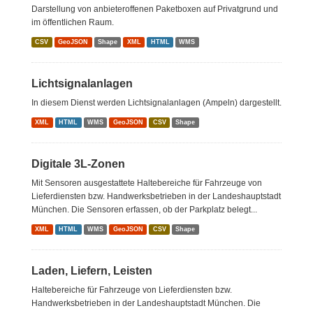
Darstellung von anbieteroffenen Paketboxen auf Privatgrund und
im öffentlichen Raum.
CSV
GeoJSON
Shape
XML
HTML
WMS
Lichtsignalanlagen
In diesem Dienst werden Lichtsignalanlagen (Ampeln) dargestellt.
XML
HTML
WMS
GeoJSON
CSV
Shape
Digitale 3L-Zonen
Mit Sensoren ausgestattete Haltebereiche für Fahrzeuge von
Lieferdiensten bzw. Handwerksbetrieben in der Landeshauptstadt
München. Die Sensoren erfassen, ob der Parkplatz belegt...
XML
HTML
WMS
GeoJSON
CSV
Shape
Laden, Liefern, Leisten
Haltebereiche für Fahrzeuge von Lieferdiensten bzw.
Handwerksbetrieben in der Landeshauptstadt München. Die