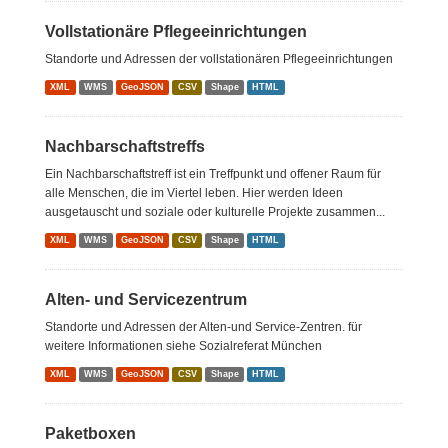
Vollstationäre Pflegeeinrichtungen
Standorte und Adressen der vollstationären Pflegeeinrichtungen
XML
WMS
GeoJSON
CSV
Shape
HTML
Nachbarschaftstreffs
Ein Nachbarschaftstreff ist ein Treffpunkt und offener Raum für
alle Menschen, die im Viertel leben. Hier werden Ideen
ausgetauscht und soziale oder kulturelle Projekte zusammen...
XML
WMS
GeoJSON
CSV
Shape
HTML
Alten- und Servicezentrum
Standorte und Adressen der Alten-und Service-Zentren. für
weitere Informationen siehe Sozialreferat München
XML
WMS
GeoJSON
CSV
Shape
HTML
Paketboxen