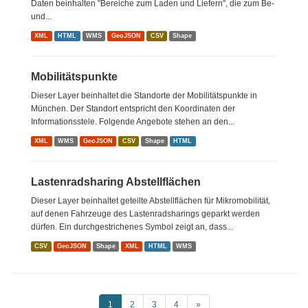
Daten beinhalten "Bereiche zum Laden und Liefern", die zum Be-
und...
XML
HTML
WMS
GeoJSON
CSV
Shape
Mobilitätspunkte
Dieser Layer beinhaltet die Standorte der Mobilitätspunkte in
München. Der Standort entspricht den Koordinaten der
Informationsstele. Folgende Angebote stehen an den...
XML
WMS
GeoJSON
CSV
Shape
HTML
Lastenradsharing Abstellflächen
Dieser Layer beinhaltet geteilte Abstellflächen für Mikromobilität,
auf denen Fahrzeuge des Lastenradsharings geparkt werden
dürfen. Ein durchgestrichenes Symbol zeigt an, dass...
CSV
GeoJSON
Shape
XML
HTML
WMS
1
2
3
4
»