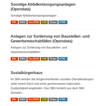
Sonstige Abfallentsorgungsanlagen
(Opendata)
Sonstige Abfallentsorgungsanlagen
XML
WMS
GeoJSON
CSV
Shape
HTML
Anlagen zur Sortierung von Baustellen- und
Gewerbemischabfällen (Opendata)
Anlagen zur Sortierung von Baustellen- und
Gewerbemischabfällen
XML
WMS
GeoJSON
CSV
Shape
HTML
Sozialbürgerhaus
Im SBH werden die bürgerorientierten sozialen Dienstleistungen
unter einem Dach und einer gemeinsamen regionalen
Zuständigkeit angeboten. Das SBH besteht aus dem SBH
Soziales...
XML
WMS
GeoJSON
CSV
Shape
HTML