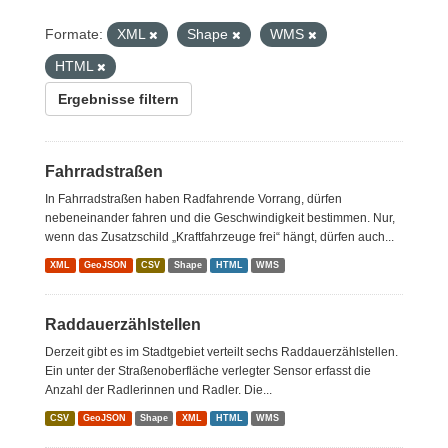
Formate:
XML
Shape
WMS
HTML
Ergebnisse filtern
Fahrradstraßen
In Fahrradstraßen haben Radfahrende Vorrang, dürfen
nebeneinander fahren und die Geschwindigkeit bestimmen. Nur,
wenn das Zusatzschild „Kraftfahrzeuge frei“ hängt, dürfen auch...
XML
GeoJSON
CSV
Shape
HTML
WMS
Raddauerzählstellen
Derzeit gibt es im Stadtgebiet verteilt sechs Raddauerzählstellen.
Ein unter der Straßenoberfläche verlegter Sensor erfasst die
Anzahl der Radlerinnen und Radler. Die...
CSV
GeoJSON
Shape
XML
HTML
WMS