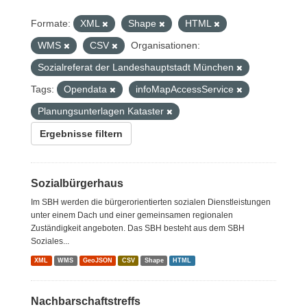
Formate:
XML
Shape
HTML
WMS
CSV
Organisationen:
Sozialreferat der Landeshauptstadt München
Tags:
Opendata
infoMapAccessService
Planungsunterlagen Kataster
Ergebnisse filtern
Sozialbürgerhaus
Im SBH werden die bürgerorientierten sozialen Dienstleistungen
unter einem Dach und einer gemeinsamen regionalen
Zuständigkeit angeboten. Das SBH besteht aus dem SBH
Soziales...
XML
WMS
GeoJSON
CSV
Shape
HTML
Nachbarschaftstreffs