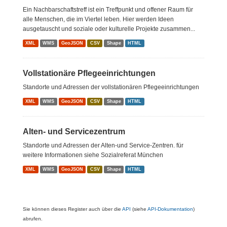
Ein Nachbarschaftstreff ist ein Treffpunkt und offener Raum für
alle Menschen, die im Viertel leben. Hier werden Ideen
ausgetauscht und soziale oder kulturelle Projekte zusammen...
XML
WMS
GeoJSON
CSV
Shape
HTML
Vollstationäre Pflegeeinrichtungen
Standorte und Adressen der vollstationären Pflegeeinrichtungen
XML
WMS
GeoJSON
CSV
Shape
HTML
Alten- und Servicezentrum
Standorte und Adressen der Alten-und Service-Zentren. für
weitere Informationen siehe Sozialreferat München
XML
WMS
GeoJSON
CSV
Shape
HTML
Sie können dieses Register auch über die
API
(siehe
API-Dokumentation
)
abrufen.