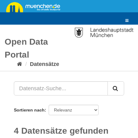
Überspringen
zum
Inhalt
Toggle
navigat
Open Data
Portal
Datensätze
Sortieren nach
4 Datensätze gefunden