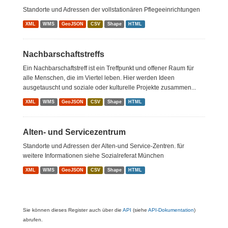
Standorte und Adressen der vollstationären Pflegeeinrichtungen
XML
WMS
GeoJSON
CSV
Shape
HTML
Nachbarschaftstreffs
Ein Nachbarschaftstreff ist ein Treffpunkt und offener Raum für
alle Menschen, die im Viertel leben. Hier werden Ideen
ausgetauscht und soziale oder kulturelle Projekte zusammen...
XML
WMS
GeoJSON
CSV
Shape
HTML
Alten- und Servicezentrum
Standorte und Adressen der Alten-und Service-Zentren. für
weitere Informationen siehe Sozialreferat München
XML
WMS
GeoJSON
CSV
Shape
HTML
Sie können dieses Register auch über die
API
(siehe
API-Dokumentation
)
abrufen.