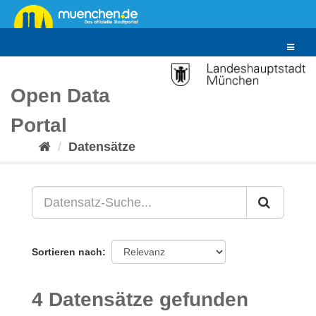
Überspringen
zum
Inhalt
Toggle
navigat
Open Data
Portal
Datensätze
Sortieren nach
4 Datensätze gefunden