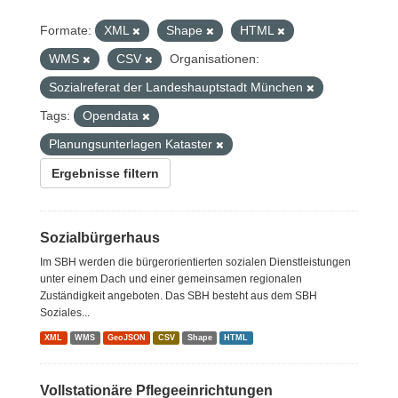
Formate:
XML
Shape
HTML
WMS
CSV
Organisationen:
Sozialreferat der Landeshauptstadt München
Tags:
Opendata
Planungsunterlagen Kataster
Ergebnisse filtern
Sozialbürgerhaus
Im SBH werden die bürgerorientierten sozialen Dienstleistungen
unter einem Dach und einer gemeinsamen regionalen
Zuständigkeit angeboten. Das SBH besteht aus dem SBH
Soziales...
XML
WMS
GeoJSON
CSV
Shape
HTML
Vollstationäre Pflegeeinrichtungen