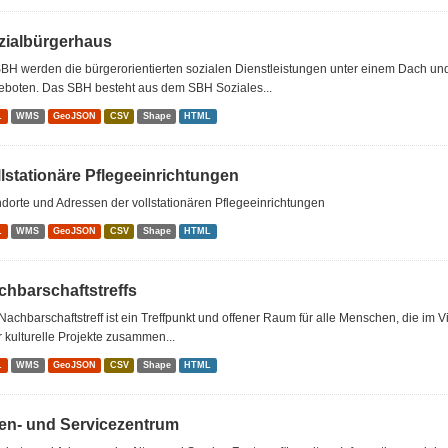
zialbürgerhaus
BH werden die bürgerorientierten sozialen Dienstleistungen unter einem Dach u
eboten. Das SBH besteht aus dem SBH Soziales...
L
WMS
GeoJSON
CSV
Shape
HTML
llstationäre Pflegeeinrichtungen
dorte und Adressen der vollstationären Pflegeeinrichtungen
L
WMS
GeoJSON
CSV
Shape
HTML
chbarschaftstreffs
Nachbarschaftstreff ist ein Treffpunkt und offener Raum für alle Menschen, die im 
 kulturelle Projekte zusammen...
L
WMS
GeoJSON
CSV
Shape
HTML
ten- und Servicezentrum