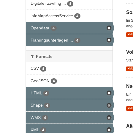
Digitaler Zwilling ...
4
So
infoMapAccessService
4
Im S
ang
Opendata
4
XM
Planungsunterlagen ...
4
Vo
Formate
Stan
CSV
4
XM
GeoJSON
4
Na
HTML
4
Ein 
oder
Shape
4
XM
WMS
4
Al
XML
4