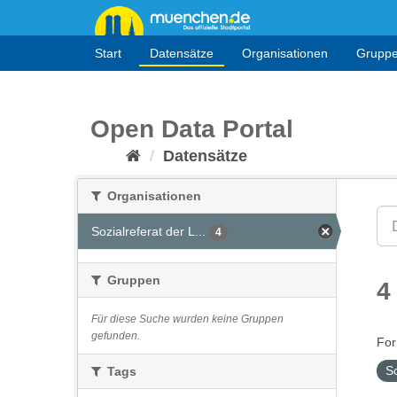
Überspringen
zum
Inhalt
Start
Datensätze
Organisationen
Grupp
Open Data Portal
Datensätze
Organisationen
Sozialreferat der L...
4
Gruppen
4
Für diese Suche wurden keine Gruppen
gefunden.
For
S
Tags