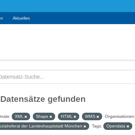
en
Aktuelles
 Datensätze gefunden
mate:
XML
Shape
HTML
WMS
Organisationen
ozialreferat der Landeshauptstadt München
Tags:
Opendata