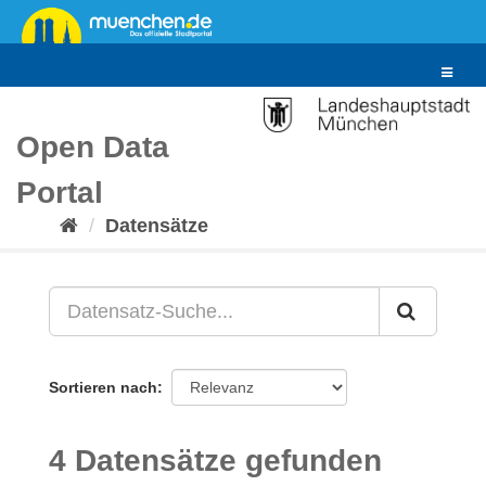
Überspringen
zum
Inhalt
Toggle
navigat
Open Data
Portal
Datensätze
Sortieren nach
4 Datensätze gefunden