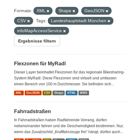
Formate:
XML
Shape
GeoJSON
CSV
Tags:
Landeshauptstadt München
infoMapAccessService
Ergebnisse filtern
Flexzonen für MyRadl
Dieser Layer beinhaltet Flexzonen für das regionale Bikesharing-
System MyRadl. Diese Flexzonen sind virtuell und umfassen
einen Bereich von 100 m Durchmesser. Sie befinden sich...
XML
GeoJSON
CSV
Shape
HTML
WMS
Fahrradstraßen
In Fahrradstraßen haben Radfahrende Vorrang, dürfen
nebeneinander fahren und die Geschwindigkeit bestimmen. Nur,
wenn das Zusatzschild „Kraftfahrzeuge frei“ hängt, dürfen auch...