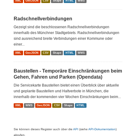
XML
GeoJSON
CSV
Shape
HTML
WMS
Radschnellverbindungen
Gezeigt sind die beschlossenen Radschnellverbindungen
innerhalb des Münchner Stadtgebiets. Radschnellverbindungen
sind ausreichend breite Verbindungen einer Kommune oder
einer...
XML
GeoJSON
CSV
Shape
HTML
WMS
Baustellen - Temporäre Einschränkungen beim
Gehen, Fahren und Parken (Opendata)
Die Servicekarte Baustellen bietet einen Überblick über aktuelle
und geplante Baustellen und Haltverbote in München, die
innerhalb der kommenden vier Wochen Einschränkungen beim...
XML
WMS
GeoJSON
CSV
Shape
HTML
Sie können dieses Register auch über die
API
(siehe
API-Dokumentation
)
abrufen.