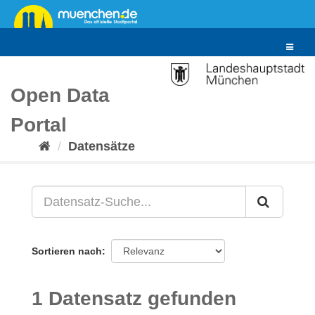
Überspringen
zum
Inhalt
Toggle
navigat
Open Data
Portal
Datensätze
Sortieren nach
1 Datensatz gefunden