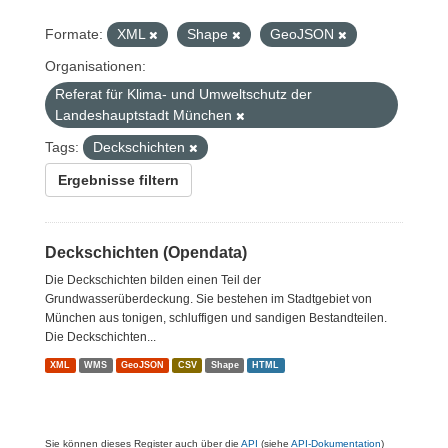
Formate:
XML
Shape
GeoJSON
Organisationen:
Referat für Klima- und Umweltschutz der
Landeshauptstadt München
Tags:
Deckschichten
Ergebnisse filtern
Deckschichten (Opendata)
Die Deckschichten bilden einen Teil der
Grundwasserüberdeckung. Sie bestehen im Stadtgebiet von
München aus tonigen, schluffigen und sandigen Bestandteilen.
Die Deckschichten...
XML
WMS
GeoJSON
CSV
Shape
HTML
Sie können dieses Register auch über die
API
(siehe
API-Dokumentation
)