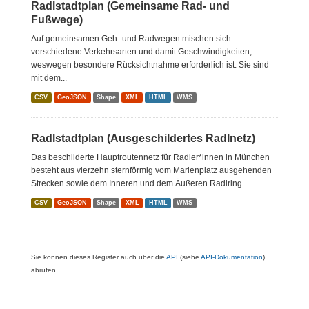
Radlstadtplan (Gemeinsame Rad- und
Fußwege)
Auf gemeinsamen Geh- und Radwegen mischen sich
verschiedene Verkehrsarten und damit Geschwindigkeiten,
weswegen besondere Rücksichtnahme erforderlich ist. Sie sind
mit dem...
CSV
GeoJSON
Shape
XML
HTML
WMS
Radlstadtplan (Ausgeschildertes Radlnetz)
Das beschilderte Hauptroutennetz für Radler*innen in München
besteht aus vierzehn sternförmig vom Marienplatz ausgehenden
Strecken sowie dem Inneren und dem Äußeren Radlring....
CSV
GeoJSON
Shape
XML
HTML
WMS
Sie können dieses Register auch über die
API
(siehe
API-Dokumentation
)
abrufen.