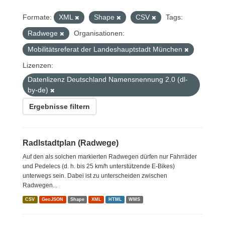
Formate:
XML
Shape
CSV
Tags:
Radwege
Organisationen:
Mobilitätsreferat der Landeshauptstadt München
Lizenzen:
Datenlizenz Deutschland Namensnennung 2.0 (dl-
by-de)
Ergebnisse filtern
Radlstadtplan (Radwege)
Auf den als solchen markierten Radwegen dürfen nur Fahrräder
und Pedelecs (d. h. bis 25 km/h unterstützende E-Bikes)
unterwegs sein. Dabei ist zu unterscheiden zwischen
Radwegen...
CSV
GeoJSON
Shape
XML
HTML
WMS