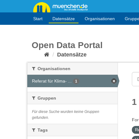
Überspringen
zum
Inhalt
Start
Datensätze
Organisationen
Grupp
Open Data Portal
Datensätze
Organisationen
Referat für Klima- ...
1
Gruppen
1
Für diese Suche wurden keine Gruppen
gefunden.
For
R
Tags