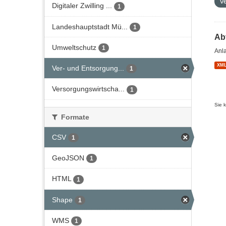
V
Digitaler Zwilling ...
1
Landeshauptstadt Mü...
1
Ab
Umweltschutz
1
Anl
XM
Ver- und Entsorgung...
1
Versorgungswirtscha...
1
Sie 
Formate
CSV
1
GeoJSON
1
HTML
1
Shape
1
WMS
1