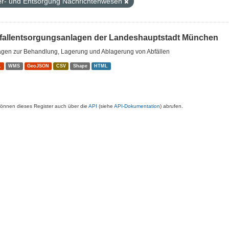
er- und Entsorgung Nachrichtenwesen
fallentsorgungsanlagen der Landeshauptstadt München
agen zur Behandlung, Lagerung und Ablagerung von Abfällen
L
WMS
GeoJSON
CSV
Shape
HTML
können dieses Register auch über die
API
(siehe
API-Dokumentation
) abrufen.