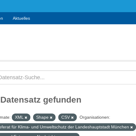
en
Aktuelles
 Datensatz gefunden
mate:
XML
Shape
CSV
Organisationen:
eferat für Klima- und Umweltschutz der Landeshauptstadt München