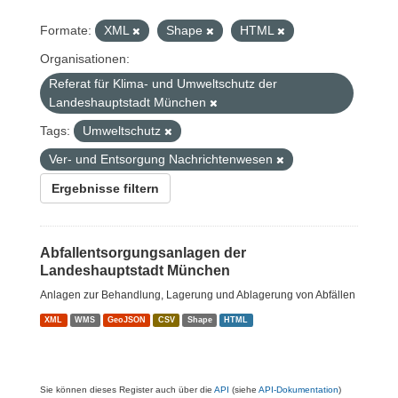
Formate:
XML
Shape
HTML
Organisationen:
Referat für Klima- und Umweltschutz der
Landeshauptstadt München
Tags:
Umweltschutz
Ver- und Entsorgung Nachrichtenwesen
Ergebnisse filtern
Abfallentsorgungsanlagen der
Landeshauptstadt München
Anlagen zur Behandlung, Lagerung und Ablagerung von Abfällen
XML
WMS
GeoJSON
CSV
Shape
HTML
Sie können dieses Register auch über die
API
(siehe
API-Dokumentation
)