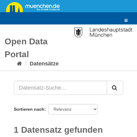
Überspringen
zum
Inhalt
Toggle
navigat
Open Data
Portal
Datensätze
Sortieren nach
1 Datensatz gefunden