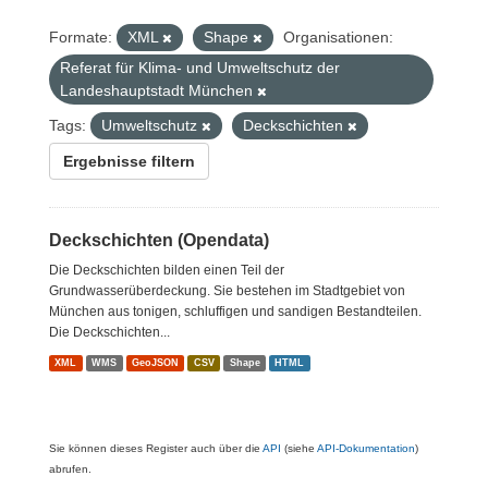
Formate:
XML
Shape
Organisationen:
Referat für Klima- und Umweltschutz der
Landeshauptstadt München
Tags:
Umweltschutz
Deckschichten
Ergebnisse filtern
Deckschichten (Opendata)
Die Deckschichten bilden einen Teil der
Grundwasserüberdeckung. Sie bestehen im Stadtgebiet von
München aus tonigen, schluffigen und sandigen Bestandteilen.
Die Deckschichten...
XML
WMS
GeoJSON
CSV
Shape
HTML
Sie können dieses Register auch über die
API
(siehe
API-Dokumentation
)
abrufen.