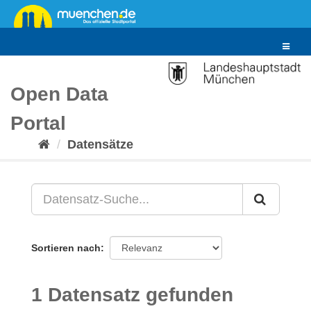
Überspringen
zum
Inhalt
Toggle
navigat
Open Data
Portal
Datensätze
Sortieren nach
1 Datensatz gefunden