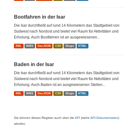
Bootfahren in der Isar
Die Isar durchfließt auf rund 14 Kilometern das Stadtgebiet von
Südwest nach Nordost und bietet viel Raum für Aktivitäten und
Erholung. Auch Bootfahren ist an ausgewiesenen...
XML
WMS
GeoJSON
CSV
Shape
HTML
Baden in der Isar
Die Isar durchfließt auf rund 14 Kilometern das Stadtgebiet von
Südwest nach Nordost und bietet viel Raum für Aktivitäten und
Erholung. Auch Baden ist an ausgewiesenen Stellen...
XML
WMS
GeoJSON
CSV
Shape
HTML
Sie können dieses Register auch über die
API
(siehe
API-Dokumentation
)
abrufen.