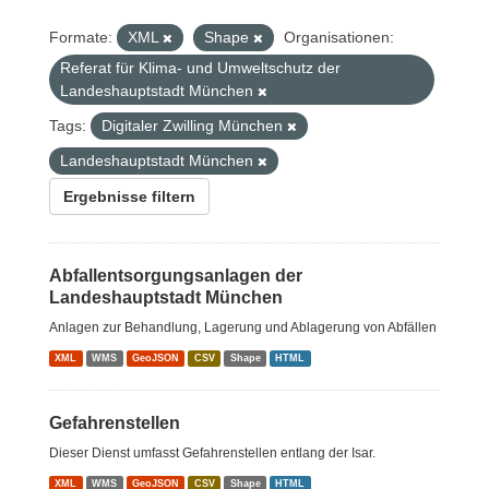
Formate:
XML
Shape
Organisationen:
Referat für Klima- und Umweltschutz der
Landeshauptstadt München
Tags:
Digitaler Zwilling München
Landeshauptstadt München
Ergebnisse filtern
Abfallentsorgungsanlagen der
Landeshauptstadt München
Anlagen zur Behandlung, Lagerung und Ablagerung von Abfällen
XML
WMS
GeoJSON
CSV
Shape
HTML
Gefahrenstellen
Dieser Dienst umfasst Gefahrenstellen entlang der Isar.
XML
WMS
GeoJSON
CSV
Shape
HTML