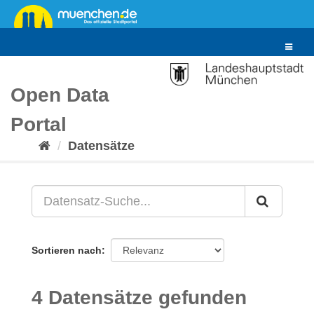
Überspringen
zum
Inhalt
Toggle
navigat
Open Data
Portal
Datensätze
Sortieren nach
4 Datensätze gefunden