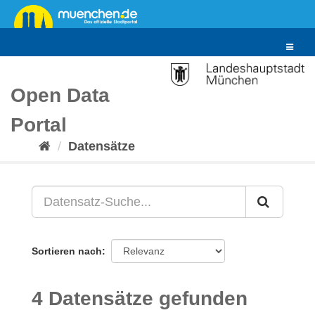
Überspringen
zum
Inhalt
Toggle
navigat
Open Data
Portal
Datensätze
Sortieren nach
4 Datensätze gefunden