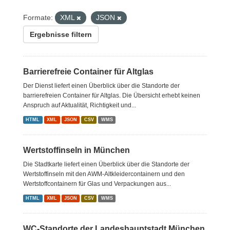
Formate:
XML
JSON
Ergebnisse filtern
Barrierefreie Container für Altglas
Der Dienst liefert einen Überblick über die Standorte der
barrierefreien Container für Altglas. Die Übersicht erhebt keinen
Anspruch auf Aktualität, Richtigkeit und...
HTML
XML
JSON
CSV
WMS
Wertstoffinseln in München
Die Stadtkarte liefert einen Überblick über die Standorte der
Wertstoffinseln mit den AWM-Altkleidercontainern und den
Wertstoffcontainern für Glas und Verpackungen aus...
HTML
XML
JSON
CSV
WMS
WC-Standorte der Landeshauptstadt München