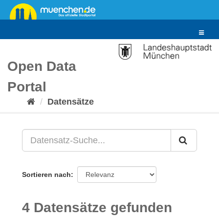
Überspringen
zum
Inhalt
Toggle
navigat
Open Data
Portal
Datensätze
Sortieren nach
4 Datensätze gefunden