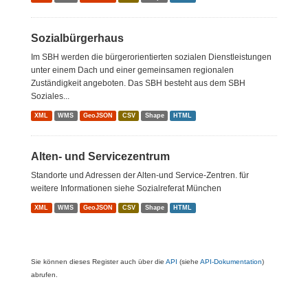
Sozialbürgerhaus
Im SBH werden die bürgerorientierten sozialen Dienstleistungen
unter einem Dach und einer gemeinsamen regionalen
Zuständigkeit angeboten. Das SBH besteht aus dem SBH
Soziales...
XML
WMS
GeoJSON
CSV
Shape
HTML
Alten- und Servicezentrum
Standorte und Adressen der Alten-und Service-Zentren. für
weitere Informationen siehe Sozialreferat München
XML
WMS
GeoJSON
CSV
Shape
HTML
Sie können dieses Register auch über die
API
(siehe
API-Dokumentation
)
abrufen.