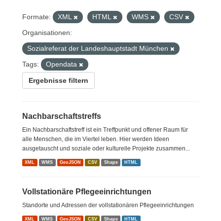
Formate:
XML
HTML
WMS
CSV
Organisationen:
Sozialreferat der Landeshauptstadt München
Tags:
Opendata
Ergebnisse filtern
Nachbarschaftstreffs
Ein Nachbarschaftstreff ist ein Treffpunkt und offener Raum für
alle Menschen, die im Viertel leben. Hier werden Ideen
ausgetauscht und soziale oder kulturelle Projekte zusammen...
XML
WMS
GeoJSON
CSV
Shape
HTML
Vollstationäre Pflegeeinrichtungen
Standorte und Adressen der vollstationären Pflegeeinrichtungen
XML
WMS
GeoJSON
CSV
Shape
HTML