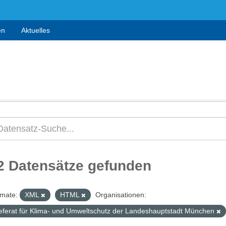
en
Aktuelles
2 Datensätze gefunden
mate:
XML
HTML
Organisationen:
eferat für Klima- und Umweltschutz der Landeshauptstadt München