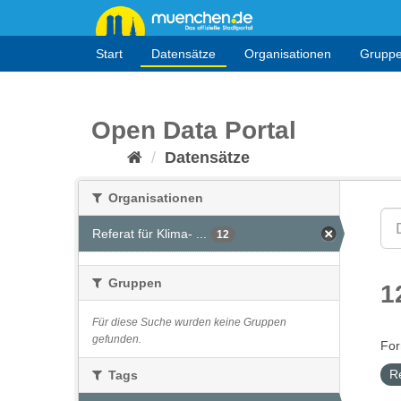
Überspringen
zum
Inhalt
Start
Datensätze
Organisationen
Grupp
Open Data Portal
Datensätze
Organisationen
Referat für Klima- ...
12
Gruppen
1
Für diese Suche wurden keine Gruppen
gefunden.
For
R
Tags