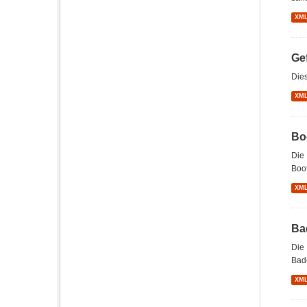
XM
Ge
Dies
XM
Boo
Die 
Boot
XM
Bad
Die 
Bade
XM