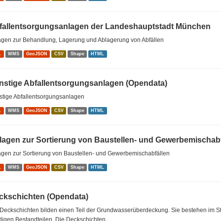
fallentsorgungsanlagen der Landeshauptstadt München
agen zur Behandlung, Lagerung und Ablagerung von Abfällen
L
WMS
GeoJSON
CSV
Shape
HTML
nstige Abfallentsorgungsanlagen (Opendata)
stige Abfallentsorgungsanlagen
L
WMS
GeoJSON
CSV
Shape
HTML
lagen zur Sortierung von Baustellen- und Gewerbemischabf
agen zur Sortierung von Baustellen- und Gewerbemischabfällen
L
WMS
GeoJSON
CSV
Shape
HTML
ckschichten (Opendata)
Deckschichten bilden einen Teil der Grundwasserüberdeckung. Sie bestehen im St
igen Bestandteilen. Die Deckschichten...