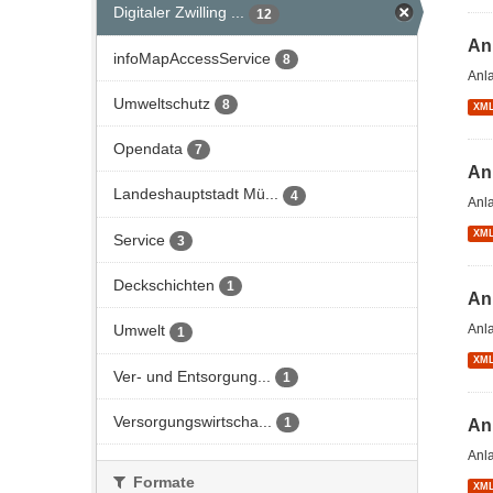
Digitaler Zwilling ...
12
An
infoMapAccessService
8
Anl
Umweltschutz
8
XM
Opendata
7
An
Landeshauptstadt Mü...
4
Anl
XM
Service
3
Deckschichten
1
An
Anl
Umwelt
1
XM
Ver- und Entsorgung...
1
Versorgungswirtscha...
1
An
Anl
Formate
XM