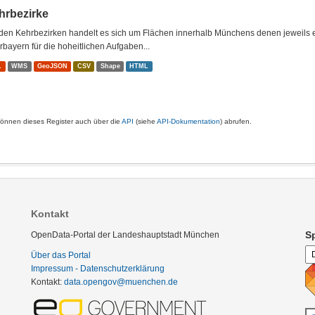
hrbezirke
den Kehrbezirken handelt es sich um Flächen innerhalb Münchens denen jeweils e
bayern für die hoheitlichen Aufgaben...
L
WMS
GeoJSON
CSV
Shape
HTML
können dieses Register auch über die
API
(siehe
API-Dokumentation
) abrufen.
Kontakt
S
OpenData-Portal der Landeshauptstadt München
Über das Portal
Impressum - Datenschutzerklärung
Kontakt:
data.opengov@muenchen.de