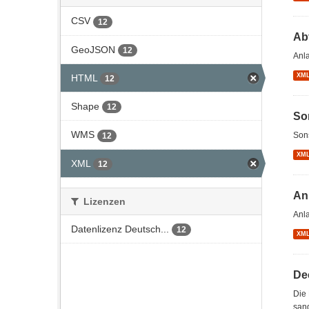
CSV
12
Ab
GeoJSON
12
Anl
XM
HTML
12
Shape
12
So
WMS
Son
12
XM
XML
12
An
Lizenzen
Anl
Datenlizenz Deutsch...
12
XM
De
Die 
sand