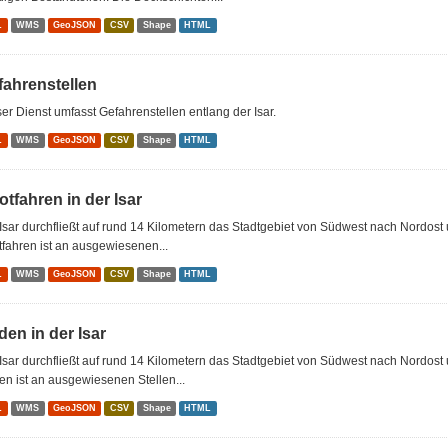
L
WMS
GeoJSON
CSV
Shape
HTML
fahrenstellen
er Dienst umfasst Gefahrenstellen entlang der Isar.
L
WMS
GeoJSON
CSV
Shape
HTML
tfahren in der Isar
Isar durchfließt auf rund 14 Kilometern das Stadtgebiet von Südwest nach Nordost u
fahren ist an ausgewiesenen...
L
WMS
GeoJSON
CSV
Shape
HTML
en in der Isar
Isar durchfließt auf rund 14 Kilometern das Stadtgebiet von Südwest nach Nordost u
n ist an ausgewiesenen Stellen...
L
WMS
GeoJSON
CSV
Shape
HTML