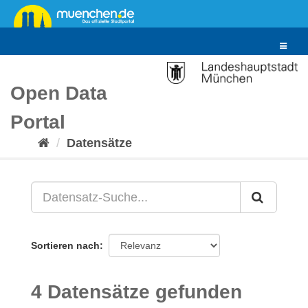
Überspringen
zum
Inhalt
Toggle
navigat
Open Data
Portal
Datensätze
Sortieren nach
4 Datensätze gefunden