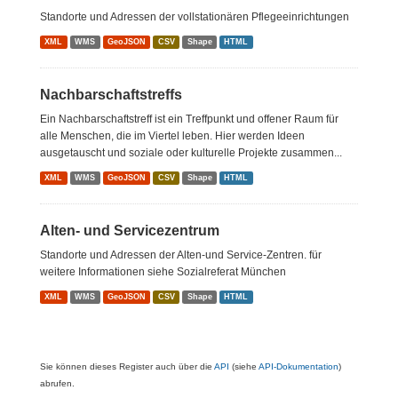
Standorte und Adressen der vollstationären Pflegeeinrichtungen
XML
WMS
GeoJSON
CSV
Shape
HTML
Nachbarschaftstreffs
Ein Nachbarschaftstreff ist ein Treffpunkt und offener Raum für
alle Menschen, die im Viertel leben. Hier werden Ideen
ausgetauscht und soziale oder kulturelle Projekte zusammen...
XML
WMS
GeoJSON
CSV
Shape
HTML
Alten- und Servicezentrum
Standorte und Adressen der Alten-und Service-Zentren. für
weitere Informationen siehe Sozialreferat München
XML
WMS
GeoJSON
CSV
Shape
HTML
Sie können dieses Register auch über die
API
(siehe
API-Dokumentation
)
abrufen.