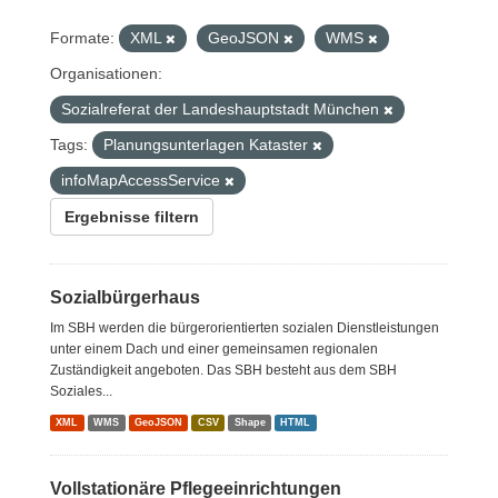
Formate:
XML
GeoJSON
WMS
Organisationen:
Sozialreferat der Landeshauptstadt München
Tags:
Planungsunterlagen Kataster
infoMapAccessService
Ergebnisse filtern
Sozialbürgerhaus
Im SBH werden die bürgerorientierten sozialen Dienstleistungen
unter einem Dach und einer gemeinsamen regionalen
Zuständigkeit angeboten. Das SBH besteht aus dem SBH
Soziales...
XML
WMS
GeoJSON
CSV
Shape
HTML
Vollstationäre Pflegeeinrichtungen