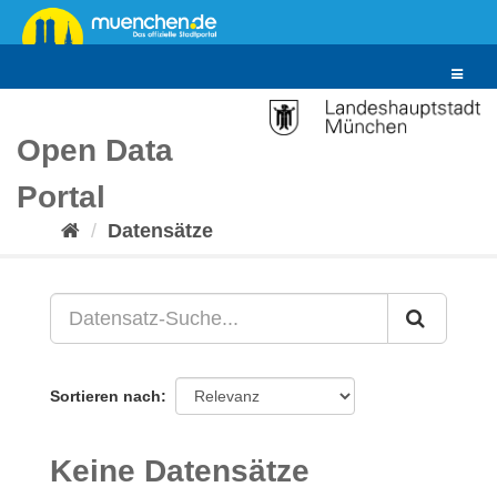
Überspringen
zum
Inhalt
Toggle
navigat
Open Data
Portal
Datensätze
Sortieren nach
Keine Datensätze