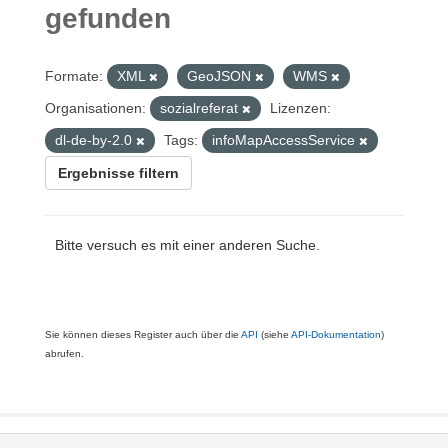
gefunden
Formate:
XML
GeoJSON
WMS
Organisationen:
sozialreferat
Lizenzen:
dl-de-by-2.0
Tags:
infoMapAccessService
Ergebnisse filtern
Bitte versuch es mit einer anderen Suche.
Sie können dieses Register auch über die
API
(siehe
API-Dokumentation
)
abrufen.