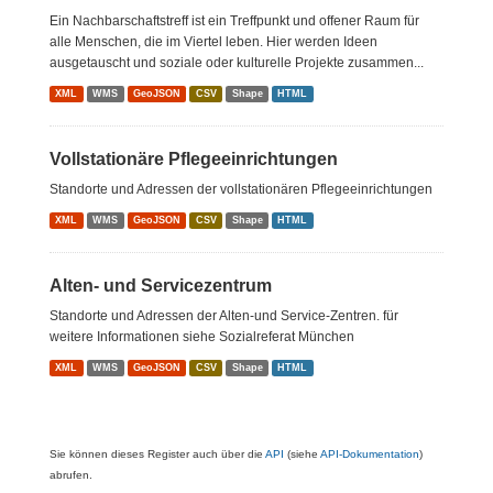
Ein Nachbarschaftstreff ist ein Treffpunkt und offener Raum für
alle Menschen, die im Viertel leben. Hier werden Ideen
ausgetauscht und soziale oder kulturelle Projekte zusammen...
XML
WMS
GeoJSON
CSV
Shape
HTML
Vollstationäre Pflegeeinrichtungen
Standorte und Adressen der vollstationären Pflegeeinrichtungen
XML
WMS
GeoJSON
CSV
Shape
HTML
Alten- und Servicezentrum
Standorte und Adressen der Alten-und Service-Zentren. für
weitere Informationen siehe Sozialreferat München
XML
WMS
GeoJSON
CSV
Shape
HTML
Sie können dieses Register auch über die
API
(siehe
API-Dokumentation
)
abrufen.