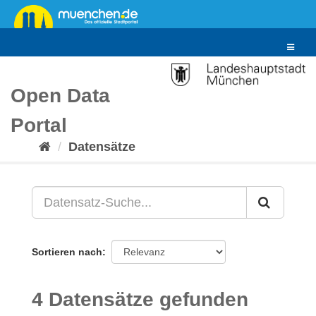
Überspringen
zum
Inhalt
Toggle
navigat
Open Data
Portal
Datensätze
Sortieren nach
4 Datensätze gefunden