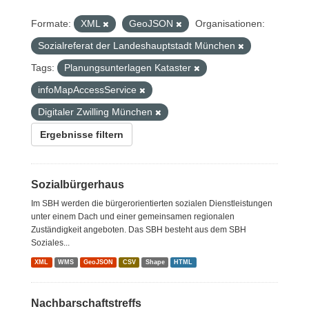
Formate:
XML
GeoJSON
Organisationen:
Sozialreferat der Landeshauptstadt München
Tags:
Planungsunterlagen Kataster
infoMapAccessService
Digitaler Zwilling München
Ergebnisse filtern
Sozialbürgerhaus
Im SBH werden die bürgerorientierten sozialen Dienstleistungen
unter einem Dach und einer gemeinsamen regionalen
Zuständigkeit angeboten. Das SBH besteht aus dem SBH
Soziales...
XML
WMS
GeoJSON
CSV
Shape
HTML
Nachbarschaftstreffs