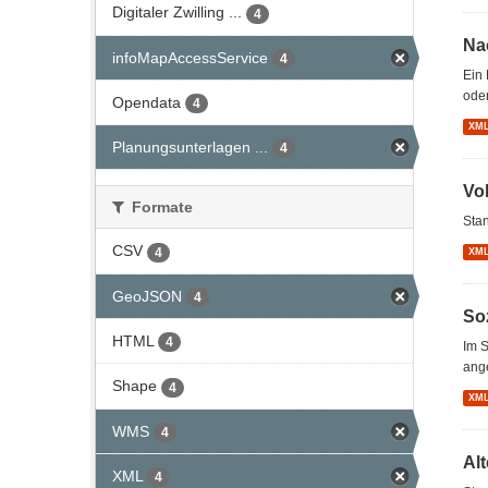
Digitaler Zwilling ...
4
Na
infoMapAccessService
4
Ein 
oder
Opendata
4
XM
Planungsunterlagen ...
4
Vo
Formate
Stan
CSV
4
XM
GeoJSON
4
So
HTML
4
Im S
ang
Shape
4
XM
WMS
4
Al
XML
4