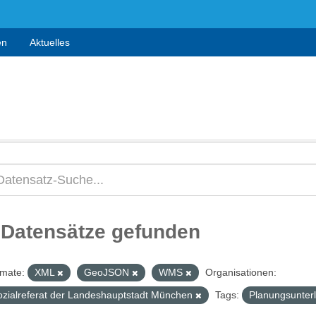
en
Aktuelles
 Datensätze gefunden
mate:
XML
GeoJSON
WMS
Organisationen:
ozialreferat der Landeshauptstadt München
Tags:
Planungsunter