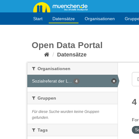
Überspringen
zum
Inhalt
Start
Datensätze
Organisationen
Grupp
Open Data Portal
Datensätze
Organisationen
Sozialreferat der L...
4
Gruppen
4
Für diese Suche wurden keine Gruppen
gefunden.
For
S
Tags