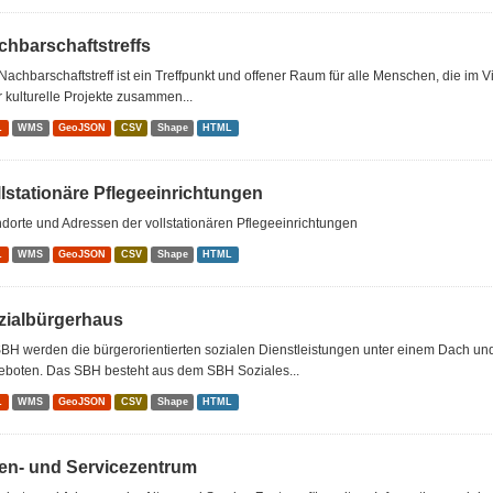
chbarschaftstreffs
Nachbarschaftstreff ist ein Treffpunkt und offener Raum für alle Menschen, die im 
 kulturelle Projekte zusammen...
L
WMS
GeoJSON
CSV
Shape
HTML
llstationäre Pflegeeinrichtungen
dorte und Adressen der vollstationären Pflegeeinrichtungen
L
WMS
GeoJSON
CSV
Shape
HTML
zialbürgerhaus
BH werden die bürgerorientierten sozialen Dienstleistungen unter einem Dach u
eboten. Das SBH besteht aus dem SBH Soziales...
L
WMS
GeoJSON
CSV
Shape
HTML
ten- und Servicezentrum